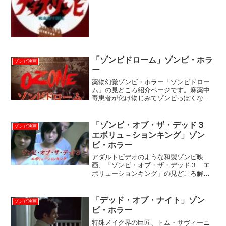
「ゾンビドローム」ゾンビ・ホラ
ゾンビ映画
ー
薬物幻覚ゾンビ・ホラー「ゾンビドロー
ム」の見どころ紹介ページです。麻薬中
毒患者が化け物じみてゾンビっぽくなり
ます。世界を席巻した（？）８ミリ映画
「新・死霊のはらわた」のJ・R・ブック
ウォルター監督作品。
「ゾンビ・オブ・ザ・デッド３
ゾンビ映画
エボリュ－ションキング」ゾン
ビ・ホラー
アダルトビデオのような和製ゾンビ映
画、「ゾンビ・オブ・ザ・デッド３ エ
ボリューションキング」の見どころ解説
です。アダルトビデオ・メーカーによる
ホラー映画の習作といった趣の作品。
「デッド・オブ・ナイト」ゾン
ゾンビ映画
ビ・ホラー
特殊メイク界の巨匠、トム・サヴィーニ