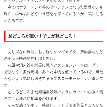
オリジナルビデオのタイトルがズラリ数十本！
今ではホラーＶシネ界の超ベテランとなった監督が、今
現在この作品にどういう感想を持っているのか、気になる
ところです。
見どころが無い！そこが見どころ！
あり得ない展開。お手軽なゾンビメイク。残酷描写など
のホラー映画的見せ場も無し。
灰皿や消火器を武器に戦うアクションシーンは、ダミー
ではなく、多分現場にあった本物を使っているので、当た
らないよう気にし過ぎてまるでスローモーション。緩いで
す。
ところどころまだ粗編集段階のようなカットつなぎの間
の悪さも緩さに拍車をかけます。
そんな感じでホラー映画的、ゾンビ映画的見どころが全