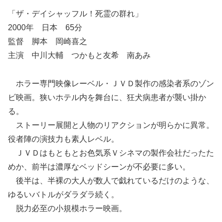
「ザ・デイシャッフル！死霊の群れ」
2000年 日本 65分
監督 脚本 岡崎喜之
主演 中川大輔 つかもと友希 南あみ
ホラー専門映像レーベル・ＪＶＤ製作の感染者系のゾン
ビ映画。狭いホテル内を舞台に、狂犬病患者が襲い掛か
る。
ストーリー展開と人物のリアクションが明らかに異常。
役者陣の演技力も素人レベル。
ＪＶＤはもともとお色気系Ｖシネマの製作会社だったた
めか、前半は濃厚なベッドシーンが不必要に多い。
後半は、半裸の大人が数人で戯れているだけのような、
ゆるいバトルがダラダラ続く。
脱力必至の小規模ホラー映画。