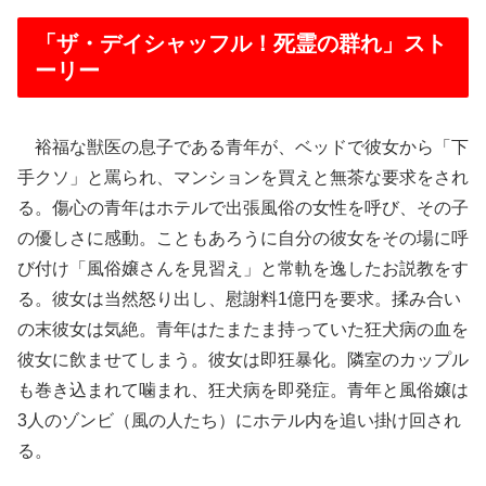
「ザ・デイシャッフル！死霊の群れ」スト
ーリー
裕福な獣医の息子である青年が、ベッドで彼女から「下
手クソ」と罵られ、マンションを買えと無茶な要求をされ
る。傷心の青年はホテルで出張風俗の女性を呼び、その子
の優しさに感動。こともあろうに自分の彼女をその場に呼
び付け「風俗嬢さんを見習え」と常軌を逸したお説教をす
る。彼女は当然怒り出し、慰謝料1億円を要求。揉み合い
の末彼女は気絶。青年はたまたま持っていた狂犬病の血を
彼女に飲ませてしまう。彼女は即狂暴化。隣室のカップル
も巻き込まれて噛まれ、狂犬病を即発症。青年と風俗嬢は
3人のゾンビ（風の人たち）にホテル内を追い掛け回され
る。