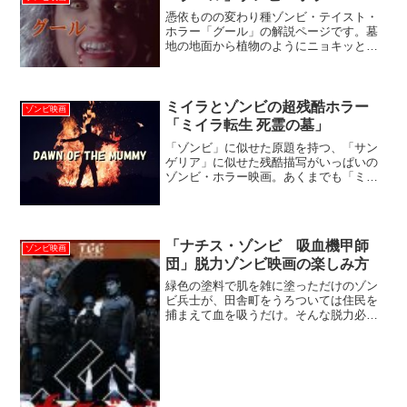
憑依ものの変わり種ゾンビ・テイスト・
ホラー「グール」の解説ページです。墓
地の地面から植物のようにニョキッと生
えた全裸美女ゾンビが、セクシー美女に
憑依。スケベ男たちを誘っては、次々惨
殺します。
ミイラとゾンビの超残酷ホラー
ゾンビ映画
「ミイラ転生 死霊の墓」
「ゾンビ」に似せた原題を持つ、「サン
ゲリア」に似せた残酷描写がいっぱいの
ゾンビ・ホラー映画。あくまでも「ミイ
ラ」ということで、燻製のような適度に
水気を含んだゾンビの腐れ具合、干から
び具合が絶妙な気持ち悪さ！わざとらし
いこけ脅かし演出も楽しい...
「ナチス・ゾンビ 吸血機甲師
ゾンビ映画
団」脱力ゾンビ映画の楽しみ方
緑色の塗料で肌を雑に塗っただけのゾン
ビ兵士が、田舎町をうろついては住民を
捕まえて血を吸うだけ。そんな脱力必至
のゾンビ映画「ナチス・ゾンビ 吸血機
甲師団」の見どころについて、私・カル
トホラー監督深沢真一が詳しく解説いた
します。ざっくり解説「ナ...