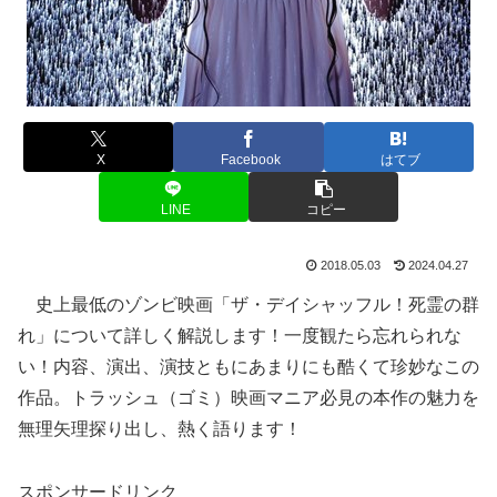
X
Facebook
はてブ
LINE
コピー
2018.05.03
2024.04.27
史上最低のゾンビ映画「ザ・デイシャッフル！死霊の群
れ」について詳しく解説します！一度観たら忘れられな
い！内容、演出、演技ともにあまりにも酷くて珍妙なこの
作品。トラッシュ（ゴミ）映画マニア必見の本作の魅力を
無理矢理探り出し、熱く語ります！
スポンサードリンク