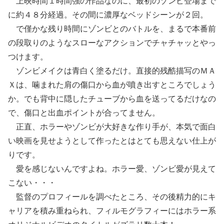
上映時間１時間強の作品なのに、最初のゾンビ登場まで
に約４８分経過。その間に濃厚なベッドシーンが２回。
で僅かな残り時間にゾンビとのバトルを、まるで本番前
の段取りのようなスローなアクションでチャチャッとやっ
つけます。
ゾンビメイクは青白く塗るだけ。直接的残酷描写のＭＡ
Ｘは、噛まれた肩の傷口から血が噴き出すところでしょう
か。でも背中に隠したチューブから血を送ってるだけなの
で、傷口と出血ポイントが合ってません。
正直、ホラーやゾンビが大好きな作り手が、本気で面白
い映画を見せようとして作ったとはとても思えない仕上が
りです。
愛を感じないんですよね。ホラー愛、ゾンビ愛が見えて
こない・・・
監督のプロフィールを調べたところ、その後精力的にキ
ャリアを積み重ねられ、フィルモグラフィーにはホラー系