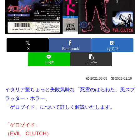
X
Facebook
はてブ
LINE
コピー
2021.08.08
2026.01.19
イタリア製ちょっと失敗気味な
「死霊のはらわた」風スプ
ラッター・ホラー、
「ゲロゾイド」について詳しく解説いたします。
「ゲロゾイド」
（EVIL CLUTCH）