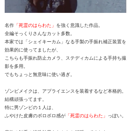
名作
「死霊のはらわた」
を強く意識した作品。
全編そっくりさんなカット多数。
本家では「シェイキーカム」なる手製の手振れ補正装置を
効果的に使ってましたが、
こちらも手振れ防止カメラ、ステディカムによる手持ち撮
影を多用。
でもちょっと無意味に使い過ぎ。
ゾンビメイクは、アプライエンスを装着するなど本格的。
結構頑張ってます。
特に男ゾンビの１人は、
ふやけた皮膚のボロボロ感が
「死霊のはらわた」
っぽい。