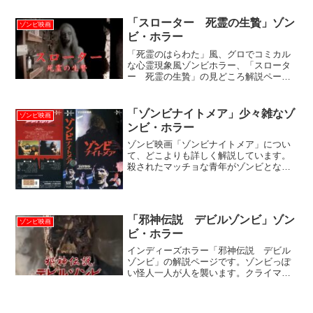
「スローター 死霊の生贄」ゾン
ゾンビ映画
ビ・ホラー
「死霊のはらわた」風、グロでコミカル
な心霊現象風ゾンビホラー、「スロータ
ー 死霊の生贄」の見どころ解説ページ
です。
「ゾンビナイトメア」少々雑なゾ
ゾンビ映画
ンビ・ホラー
ゾンビ映画「ゾンビナイトメア」につい
て、どこよりも詳しく解説しています。
殺されたマッチョな青年がゾンビとなっ
て甦り、バットで悪人どもを殴り殺すだ
けの分かりやすい復讐劇です。見せ場に
なりそうな殺人場面でことごとくツボを
外しまくる、この少々雑なホラー映画の
「邪神伝説 デビルゾンビ」ゾン
見どころを、私血みどろ監督深沢真一が
ゾンビ映画
ビ・ホラー
熱く語ります！
インディーズホラー「邪神伝説 デビル
ゾンビ」の解説ページです。ゾンビっぽ
い怪人一人が人を襲います。クライマッ
クスのバトルは、若いカップルとゾンビ
っぽい怪人一人による超小規模アルマゲ
ドン。