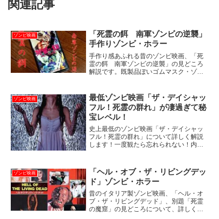
関連記事
「死霊の餌 南軍ゾンビの逆襲」
ゾンビ映画
手作りゾンビ・ホラー
手作り感あふれる昔のゾンビ映画、「死
霊の餌 南軍ゾンビの逆襲」の見どころ
解説です。既製品ぽいゴムマスク・ゾン
ビや粘土細工のダミーヘッドが微笑まし
い。図画工作みたいなミニチュアカー大
炎上は必見です。
最低ゾンビ映画「ザ・デイシャッ
ゾンビ映画
フル！死霊の群れ」が凄過ぎて秘
宝レベル！
史上最低のゾンビ映画「ザ・デイシャッ
フル！死霊の群れ」について詳しく解説
します！一度観たら忘れられない！内
容、演出、演技ともにあまりにも酷くて
珍妙なこの作品。トラッシュ（ゴミ）映
画マニア必見の本作の魅力を無理矢理探
「ヘル・オブ・ザ・リビングデッ
ゾンビ映画
り出し、熱く語ります！ざっ...
ド」ゾンビ・ホラー
昔のイタリア製ゾンビ映画、「ヘル・オ
ブ・ザ・リビングデッド」、別題「死霊
の魔窟」の見どころについて、詳しく解
説しております。