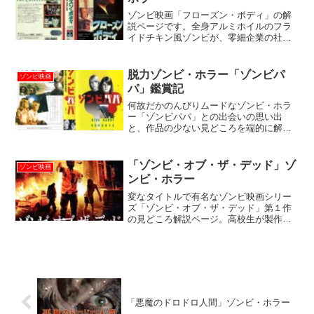
ゾンビ映画「フローズン・ボディ」の解
説ページです。全身アルミホイルのフラ
イドチキン風ゾンビが、零細企業の社屋
内限定で大暴れ！
脱力ゾンビ・ホラー「ゾンビパ
ゾンビ映画
パ」鑑賞記
何故だかのんびりムードなゾンビ・ホラ
ー「ゾンビパパ」との出会いの思い出
と、作品の少ない見どころを端的に解説
いたします。
「ゾンビ・オブ・ザ・デッド」ゾ
ゾンビ映画
ンビ・ホラー
変なタイトルで有名なゾンビ映画シリー
ズ「ゾンビ・オブ・ザ・デッド」第１作
の見どころ解説ページ。高校生が製作し
た手作り感溢れる自主映画です。
「悪魔のドロドロ人間」ゾンビ・ホラー