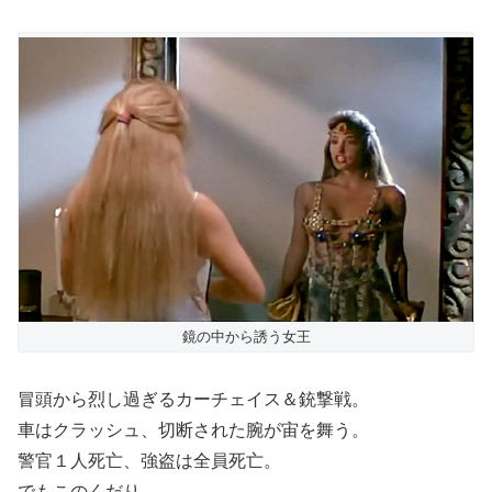
鏡の中から誘う女王
冒頭から烈し過ぎるカーチェイス＆銃撃戦。
車はクラッシュ、切断された腕が宙を舞う。
警官１人死亡、強盗は全員死亡。
でもこのくだり、