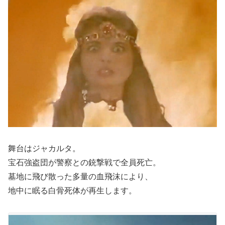
舞台はジャカルタ。
宝石強盗団が警察との銃撃戦で全員死亡。
墓地に飛び散った多量の血飛沫により、
地中に眠る白骨死体が再生します。