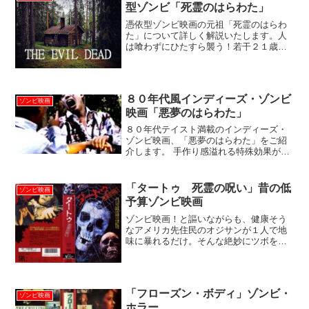
型ゾンビ「死霊のはらわた」
憑依型ゾンビ映画の元祖「死霊のはらわ
た」について詳しく解説いたします。人
は喰わずにひたすら襲う！若干２１歳の
サム・ライミが描く、不死身のゾンビと
の血みどろバトル決定版！
８０年代風インディーズ・ゾンビ
ゾンビ映画
映画「悪夢のはらわた」
８０年代テイスト満載のインディーズ・
ゾンビ映画、「悪夢のはらわた」をご紹
介します。 手作り感溢れる特殊効果が、
ある意味見どころとなっております。 本
編映像をＹｏｕＴｕｂｅにて一部無料公
開中です。
「タートゥ 死霊の呪い」昔の低
ゾンビ映画
予算ゾンビ映画
ゾンビ映画！と謳いながらも、健康そう
なアメリカ先住民のオジサンが１人で地
味に暴れるだけ。そんな絶妙にツボを外
したホラー映画「タートゥ 死霊の呪
い」の見どころについて詳しく解説しま
す。
「フローズン・ボディ」ゾンビ・
ゾンビ映画
ホラー