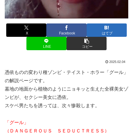
X
Facebook
はてブ
LINE
コピー
2025.02.04
憑依ものの変わり種ゾンビ・テイスト・ホラー「グール」
の解説ページです。
墓地の地面から植物のようにニョキッと生えた全裸美女ゾ
ンビが、セクシー美女に憑依。
スケベ男たちを誘っては、次々惨殺します。
「グール」
（ＤＡＮＧＥＲＯＵＳ ＳＥＤＵＣＴＲＥＳＳ）