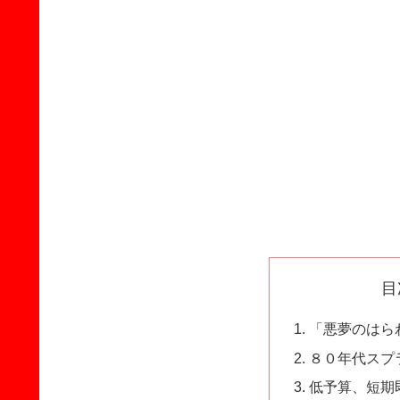
目
「悪夢のはら
８０年代スプ
低予算、短期