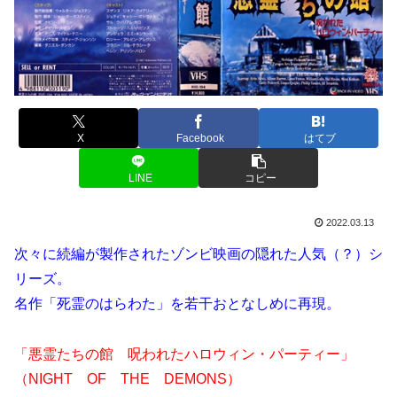
X
Facebook
はてブ
LINE
コピー
2022.03.13
次々に続編が製作されたゾンビ映画の隠れた人気（？）シ
リーズ。
名作「死霊のはらわた」を若干おとなしめに再現。
「悪霊たちの館 呪われたハロウィン・パーティー」
（NIGHT OF THE DEMONS）