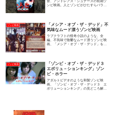
督、アンドレアス・シュナースの初期ゾ
ンビ映画。人とゾンビがひたすらバラバ
ラにされ、血と内臓が汚くぶちまけられ
続けます。ほぼそれだけです。映画的に
はアマチュアレベルですが、監督さんが
もの凄く頑張ったのは良く判...
「メシア・オブ・ザ・デッド」不
ゾンビ映画
気味なムード漂うゾンビ映画
ラブクラフトの怪奇小説のような、全
編、不気味で陰鬱なムード漂うゾンビ映
画、「メシア・オブ・ザ・デッド」を紹
介します。（アメブロ「地獄のゾンビ劇
場」からの移行記事です）「メシア・オ
ブ・ザ・デッド」ストーリー「メシア・
オブ・ザ・デッド」（ＭＥＳ...
「ゾンビ・オブ・ザ・デッド３
ゾンビ映画
エボリュ－ションキング」ゾン
ビ・ホラー
アダルトビデオのような和製ゾンビ映
画、「ゾンビ・オブ・ザ・デッド３ エ
ボリューションキング」の見どころ解説
です。アダルトビデオ・メーカーによる
ホラー映画の習作といった趣の作品。