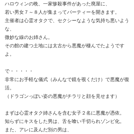
ハロウィンの晩、一家惨殺事件があった廃屋に、
若い男女７～８人が集まってパーティーを開きます。
主催者は心霊オタクで、セクシーなような気持ち悪いよう
な、
微妙な線のお姉さん。
その館の建つ土地には太古から悪魔が棲んでたようです
よ。
で・・・・・
非常にお手軽な儀式（みんなで鏡を覗くだけ）で悪魔が復
活。
（ドラゴンっぽい姿の悪魔がチラリと顔を見せます）
まずは心霊オタク姉さんを含む女子２名に悪魔が憑依。
知らずにキスをした男は、舌を喰い千切られゾンビ化。
また、アレに及んだ別の男は、