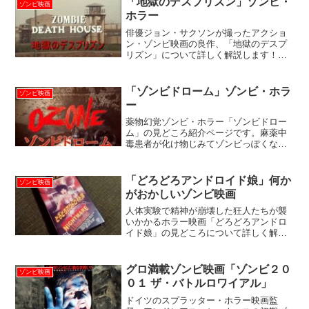
「地獄のデスプリズン」ゾンビ・
ゾンビ映画
ホラー
俳優ジョン・サクソンが撮ったアクショ
ン・ゾンビ映画の良作、「地獄のデスプ
リズン」について詳しく解説します！生
物兵器の実験台にされた囚人達がゾンビ
化して刑務所内で大暴れ。８０年代製作
ながら次世代型ゾンビ映画の先駆け的作
「ゾンビドローム」ゾンビ・ホラ
ゾンビ映画
品。
ー
薬物幻覚ゾンビ・ホラー「ゾンビドロー
ム」の見どころ紹介ページです。麻薬中
毒患者が化け物じみてゾンビっぽくなり
ます。世界を席巻した（？）８ミリ映画
「新・死霊のはらわた」のJ・R・ブック
ウォルター監督作品。
「どろどろアンドロイド娘」何か
ゾンビ映画
がおかしいゾンビ映画
人体実験で精神が崩壊した狂人たちが襲
いかかるホラー映画「どろどろアンドロ
イド娘」の見どころについて詳しく解説
します。日本国内では、80年代のホラー
ブームの頃にビデオソフト化されました
が、既に廃盤となり、現在鑑賞困難な作
グロ満載ゾンビ映画「ゾンビ２０
ゾンビ映画
品です。
０１ ザ・バトルロワイアル」
ドイツのスプラッター・ホラー映画監