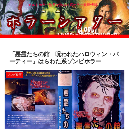
カルトホラー監督が贈る厳選ホラー映画情報！
「悪霊たちの館 呪われたハロウィン・パ
ーティー」はらわた系ゾンビホラー
ゾンビ映画