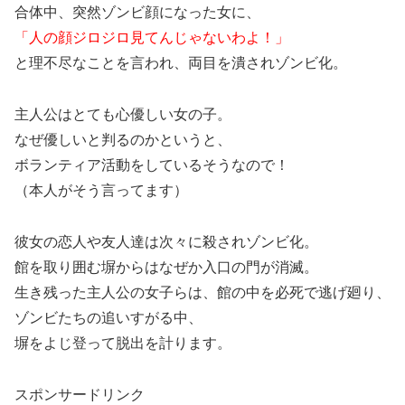
合体中、突然ゾンビ顔になった女に、
「人の顔ジロジロ見てんじゃないわよ！」
と理不尽なことを言われ、両目を潰されゾンビ化。
主人公はとても心優しい女の子。
なぜ優しいと判るのかというと、
ボランティア活動をしているそうなので！
（本人がそう言ってます）
彼女の恋人や友人達は次々に殺されゾンビ化。
館を取り囲む塀からはなぜか入口の門が消滅。
生き残った主人公の女子らは、館の中を必死で逃げ廻り、
ゾンビたちの追いすがる中、
塀をよじ登って脱出を計ります。
スポンサードリンク