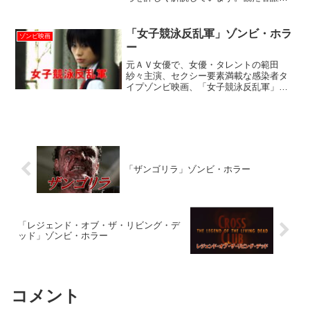
が驚く、衝撃的なエンディングが有名な
ホラー映画です。
「女子競泳反乱軍」ゾンビ・ホラ
ゾンビ映画
ー
元ＡＶ女優で、女優・タレントの範田
紗々主演、セクシー要素満載な感染者タ
イプゾンビ映画、「女子競泳反乱軍」の
見どころ解説ページです。
「ザンゴリラ」ゾンビ・ホラー
「レジェンド・オブ・ザ・リビング・デ
ッド」ゾンビ・ホラー
コメント