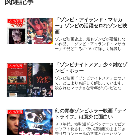
関連記事
「ゾンビ・アイランド・マサカ
ゾンビ映画
ー」ゾンビの活躍ゼロなゾンビ映
画
ゾンビ映画史上、最もゾンビが活躍しな
い作品、「ゾンビ・アイランド・マサカ
ー」の見どころについて詳しく解説して
います。
「ゾンビナイトメア」少々雑なゾ
ゾンビ映画
ンビ・ホラー
ゾンビ映画「ゾンビナイトメア」につい
て、どこよりも詳しく解説しています。
殺されたマッチョな青年がゾンビとなっ
て甦り、バットで悪人どもを殴り殺すだ
けの分かりやすい復讐劇です。見せ場に
なりそうな殺人場面でことごとくツボを
外しまくる、この少々雑なホラー映画の
幻の青春ゾンビホラー映画「ナイ
見どころを、私血みどろ監督深沢真一が
ゾンビ映画
トライフ」は意外に面白い
熱く語ります！
９０年代、地味過ぎるパッケージでビデ
オソフト化され、低い認知度のまま叩き
売りワゴンセールの常連となったゾンビ