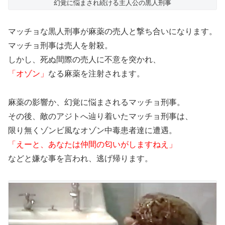
幻覚に悩まされ続ける主人公の黒人刑事
マッチョな黒人刑事が麻薬の売人と撃ち合いになります。
マッチョ刑事は売人を射殺。
しかし、死ぬ間際の売人に不意を突かれ、
「オゾン」
なる麻薬を注射されます。
麻薬の影響か、幻覚に悩まされるマッチョ刑事。
その後、敵のアジトへ辿り着いたマッチョ刑事は、
限り無くゾンビ風なオゾン中毒患者達に遭遇。
「えーと、あなたは仲間の匂いがしますねえ」
などと嫌な事を言われ、逃げ帰ります。