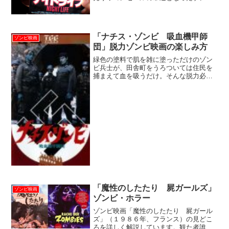
映画「ナイトライフ」。実は見せ場タッ
プリなこのホラー映画の面白さを、どこ
よりも熱く語ります。
「ナチス・ゾンビ 吸血機甲師
ゾンビ映画
団」脱力ゾンビ映画の楽しみ方
緑色の塗料で肌を雑に塗っただけのゾン
ビ兵士が、田舎町をうろついては住民を
捕まえて血を吸うだけ。そんな脱力必至
のゾンビ映画「ナチス・ゾンビ 吸血機
甲師団」の見どころについて、私・カル
トホラー監督深沢真一が詳しく解説いた
します。ざっくり解説「ナ...
「魔性のしたたり 屍ガールズ」
ゾンビ映画
ゾンビ・ホラー
ゾンビ映画「魔性のしたたり 屍ガール
ズ」（１９８６年、フランス）の見どこ
ろを詳しく解説しています。観た者誰も