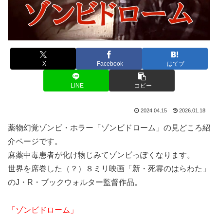
X
Facebook
はてブ
LINE
コピー
2024.04.15
2026.01.18
薬物幻覚ゾンビ・ホラー「ゾンビドローム」の見どころ紹
介ページです。
麻薬中毒患者が化け物じみてゾンビっぽくなります。
世界を席巻した（？）８ミリ映画「新・死霊のはらわた」
のJ・R・ブックウォルター監督作品。
「ゾンビドローム」