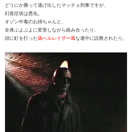
どうにか勝って逃げ出したマッチョ刑事ですが、
幻覚症状は悪化。
オゾン中毒のお姉ちゃんと、
全身ぶよぶよに変形しながら絡み合ったり、
頭に釘を打った
偽ヘルレイザー風
な連中に説教されたり。