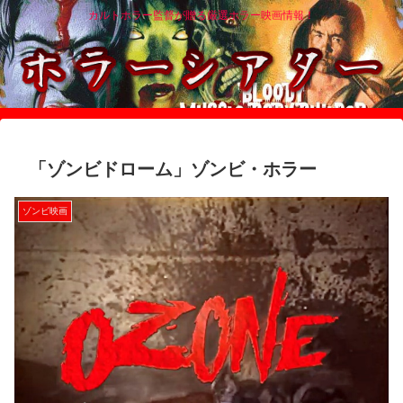
カルトホラー監督が贈る厳選ホラー映画情報！
「ゾンビドローム」ゾンビ・ホラー
ゾンビ映画