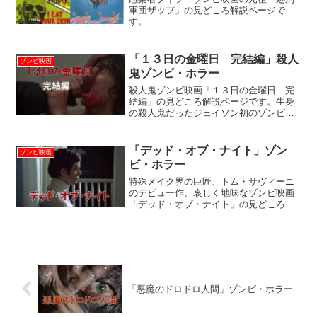
軍団ザップ」の見どころ解説ページで
す。
「１３日の金曜日 完結編」殺人
ゾンビ映画
鬼ゾンビ・ホラー
殺人鬼ゾンビ映画「１３日の金曜日 完
結編」の見どころ解説ページです。生身
の殺人鬼だったジェイソン初のゾンビ化
作品。タイトに見せる迫力の殺人描写は
シリーズ中屈指の見事な出来栄え。
「デッド・オブ・ナイト」ゾン
ゾンビ映画
ビ・ホラー
特殊メイク界の巨匠、トム・サヴィーニ
のデビュー作、哀しく地味なゾンビ映画
「デッド・オブ・ナイト」の見どころ解
説ページです。
「悪魔のドロドロ人間」ゾンビ・ホラー