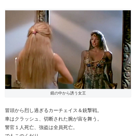
鏡の中から誘う女王
冒頭から烈し過ぎるカーチェイス＆銃撃戦。
車はクラッシュ、切断された腕が宙を舞う。
警官１人死亡、強盗は全員死亡。
でもこのくだり、