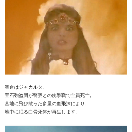
舞台はジャカルタ。
宝石強盗団が警察との銃撃戦で全員死亡。
墓地に飛び散った多量の血飛沫により、
地中に眠る白骨死体が再生します。