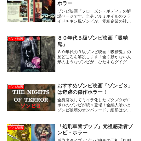
ホラー
ゾンビ映画「フローズン・ボディ」の解
説ページです。全身アルミホイルのフラ
イドチキン風ゾンビが、零細企業の社屋
内限定で大暴れ！
８０年代Ｂ級ゾンビ映画「吸精
ゾンビ映画
鬼」
８０年代のＢ級ゾンビ映画「吸精鬼」の
見どころを解説します！全く動かない人
形のようなゾンビが、ひたすらグイグイ
すり寄って来るだけの変なゾンビ映画、
直立不動なゾンビのハリボテ感、スタッ
フに持ち運ばれてる感が凄いです。ざっ
くり解説「吸精鬼」はこん...
おすすめゾンビ映画「ゾンビ３」
ゾンビ映画
は奇跡の傑作ホラー！
全身腐敗してミイラ化したズタズタボロ
ボロのゾンビが続々登場！全編人喰いと
ゾンビ破壊のオンパレード。細部は少々
雑でもグロい描写を徹底的に見せまく
る、残酷で怖いゾンビ映画、奇跡の傑
作。ざっくり解説「ゾンビ３」はこんな
「処刑軍団ザップ」元祖感染者ゾ
ゾンビ映画
映画！「ゾンビ３」（THE ...
ンビ・ホラー
感染者タイプ・ゾンビ映画の元祖「処刑