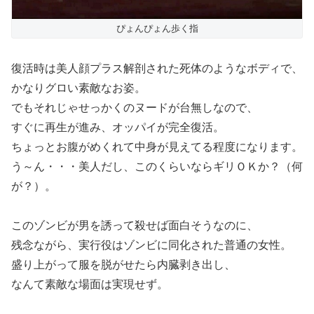
ぴょんぴょん歩く指
復活時は美人顔プラス解剖された死体のようなボディで、
かなりグロい素敵なお姿。
でもそれじゃせっかくのヌードが台無しなので、
すぐに再生が進み、オッパイが完全復活。
ちょっとお腹がめくれて中身が見えてる程度になります。
う～ん・・・美人だし、このくらいならギリＯＫか？（何
が？）。
このゾンビが男を誘って殺せば面白そうなのに、
残念ながら、実行役はゾンビに同化された普通の女性。
盛り上がって服を脱がせたら内臓剥き出し、
なんて素敵な場面は実現せず。