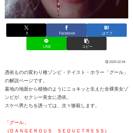
X
Facebook
はてブ
LINE
コピー
2025.02.04
憑依ものの変わり種ゾンビ・テイスト・ホラー「グール」
の解説ページです。
墓地の地面から植物のようにニョキッと生えた全裸美女ゾ
ンビが、セクシー美女に憑依。
スケベ男たちを誘っては、次々惨殺します。
「グール」
（ＤＡＮＧＥＲＯＵＳ ＳＥＤＵＣＴＲＥＳＳ）