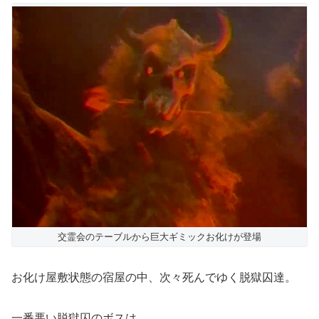
交霊会のテーブルから巨大ギミックお化けが登場
お化け屋敷状態の宿屋の中、次々死んでゆく脱獄囚達。
一番悪い脱獄囚のボスは、