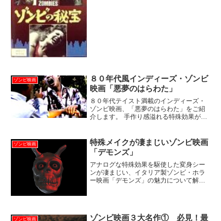
督。ざっくり解説「ゾンビの秘宝」はこ
んな映画「ゾンビの秘宝」（...
８０年代風インディーズ・ゾンビ
ゾンビ映画
映画「悪夢のはらわた」
８０年代テイスト満載のインディーズ・
ゾンビ映画、「悪夢のはらわた」をご紹
介します。 手作り感溢れる特殊効果が、
ある意味見どころとなっております。 本
編映像をＹｏｕＴｕｂｅにて一部無料公
開中です。
特殊メイクが凄まじいゾンビ映画
ゾンビ映画
「デモンズ」
アナログな特殊効果を駆使した変身シー
ンが凄まじい、イタリア製ゾンビ・ホラ
ー映画「デモンズ」の魅力について解説
します。日本公開当時の無理矢理な宣伝
戦略などについてもお話ししています。
ゾンビ映画３大名作① 必見！最
ゾンビ映画