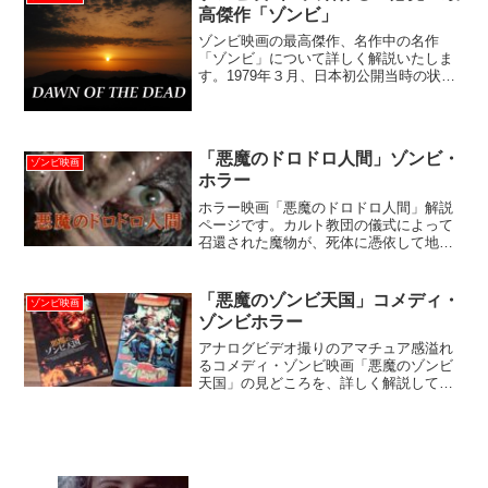
高傑作「ゾンビ」
ゾンビ映画の最高傑作、名作中の名作
「ゾンビ」について詳しく解説いたしま
す。1979年３月、日本初公開当時の状況
や、様々なバージョンの「ゾンビ」が鑑
賞可能になるまでの経緯など、詳細に歴
史を振り返ります。
「悪魔のドロドロ人間」ゾンビ・
ゾンビ映画
ホラー
ホラー映画「悪魔のドロドロ人間」解説
ページです。カルト教団の儀式によって
召還された魔物が、死体に憑依して地味
に連続殺人！でもあんまりドロドロはし
ません。
「悪魔のゾンビ天国」コメディ・
ゾンビ映画
ゾンビホラー
アナログビデオ撮りのアマチュア感溢れ
るコメディ・ゾンビ映画「悪魔のゾンビ
天国」の見どころを、詳しく解説してお
ります。粘液まみれな汚らしい手作り特
殊メイクが楽しいです。