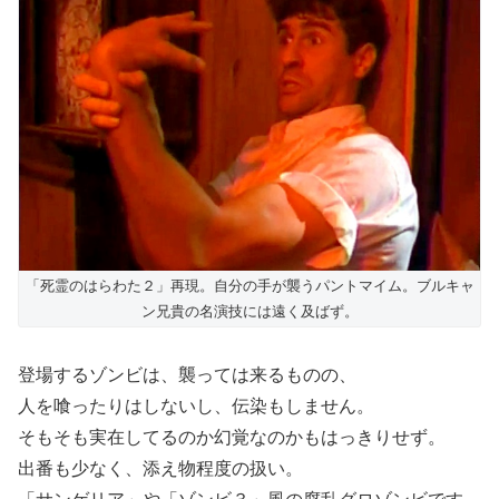
「死霊のはらわた２」再現。自分の手が襲うパントマイム。ブルキャ
ン兄貴の名演技には遠く及ばず。
登場するゾンビは、襲っては来るものの、
人を喰ったりはしないし、伝染もしません。
そもそも実在してるのか幻覚なのかもはっきりせず。
出番も少なく、添え物程度の扱い。