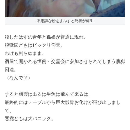
不思議な粉をまぶすと死者が蘇生
殺したはずの青年と孫娘が普通に現れ、
脱獄囚どもはビックリ仰天。
わけも判らぬまま、
宿屋で開かれる恒例・交霊会に参加させられてしまう脱獄
囚達。
（なんで？）
すると幽霊は出るは生魚は飛んで来るは、
最終的にはテーブルから巨大骸骨お化けが飛び出しまし
て、
悪党どもは大パニック。