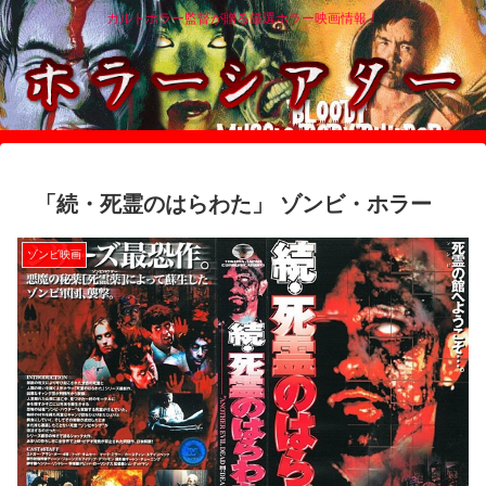
カルトホラー監督が贈る厳選ホラー映画情報！
「続・死霊のはらわた」 ゾンビ・ホラー
ゾンビ映画