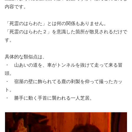
内容です。
「死霊のはらわた」とは何の関係もありません。
「死霊のはらわた２」を意識した箇所が散見されるだけで
す。
具体的な類似点は、
・ 山あいの道を、車がトンネルを抜けて走って来る冒
頭。
・ 宿屋の壁に飾られてる鹿の剥製を仰って撮ったカッ
ト。
・ 勝手に動く手首に襲われる一人芝居。