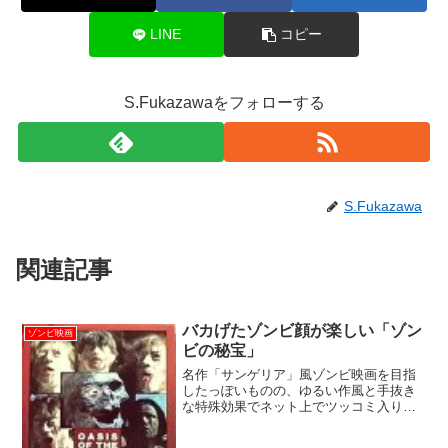
LINE
コピー
S.Fukazawaをフォローする
S.Fukazawa
関連記事
バカげたゾンビ顔が楽しい「ゾン
ゾンビ映画
ビの秘宝」
名作「サンゲリア」風ゾンビ映画を目指
したっぽいものの、ゆるい作風と手抜き
な特殊効果でネット上でツッコミ入りレ
ビューのえじきとなりがちな作品。ユー
ロシネのジェス・フランコが変名で監