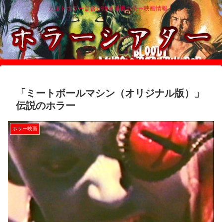
カルトホラー監督が贈る厳選ホラー映画情報！
「ミートボールマシン（オリジナル版）」
伝説のホラー
ホラー映画