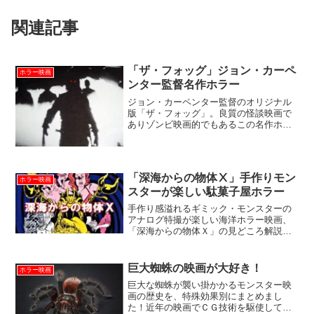
関連記事
「ザ・フォッグ」ジョン・カーペ
ホラー映画
ンター監督名作ホラー
ジョン・カーペンター監督のオリジナル
版「ザ・フォッグ」。良質の怪談映画で
ありゾンビ映画的でもあるこの名作ホラ
ーを、私血みどろ監督深沢が、日本公開
当時の思い出話など、極めて個人的情報
も含めまして詳しく解説いたします。１
９８０年５月、「サンゲリ...
「深海からの物体Ⅹ」手作りモン
ホラー映画
スターが楽しい駄菓子屋ホラー
手作り感溢れるギミック・モンスターの
アナログ特撮が楽しい海洋ホラー映画、
「深海からの物体Ｘ」の見どころ解説ペ
ージです。
巨大蜘蛛の映画が大好き！
ホラー映画
巨大な蜘蛛が襲い掛かかるモンスター映
画の歴史を、特殊効果別にまとめまし
た！近年の映画でＣＧ技術を駆使して描