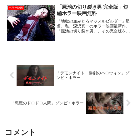
ラー映画です。
「屍池の切り裂き男 完全版」短
ホラー映画
編ホラー映画無料
「地獄の血みどろマッスルビルダー」監
督、私、深沢真一のホラー映画最新作、
「屍池の切り裂き男」。その完全版を無
料で全編ネット公開いたします！（☆作
品リンクはページ最下部です！） 新商品
ＰＲ用オリジナル短編ホラー映画！平日
会社員、休日ホラー映画...
「デモンナイト 惨劇のハロウィン」ゾ
ンビ・ホラー
「悪魔のドロドロ人間」ゾンビ・ホラー
コメント