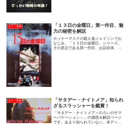
かれる巨大蜘蛛は、その姿、動きともに
見事という他ありませんが、ＣＧ以前の
アナログ特撮による巨大蜘蛛たちもなか
なかの迫力で侮れません！巨...
「１３日の金曜日」第一作目、魅
ホラー映画
力の秘密を解説
ホッケーマスクの殺人鬼ジェイソンでお
なじみ、「１３日の金曜日」シリーズ。
その原点である第一作目、お話自体、正
直あまり面白くないんですが、でも人気
はあり、かくいうこの私も気付けば再見
しています。この映画の魅力って何？そ
の正体が分かりましたので...
「サタデー・ナイトメア」知られ
ホラー映画
ざるスラッシャーを鑑賞！
「サタデー・ナイトメア～のろいのサマ
ーバケーション～」の感想＆解説ページ
です。あまり知られていない、未ディス
ク化（２０２３年７月現在）の殺人鬼ホ