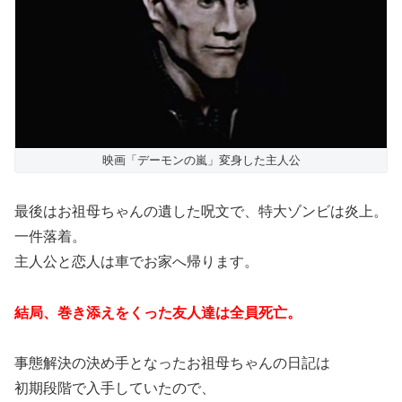
映画「デーモンの嵐」変身した主人公
最後はお祖母ちゃんの遺した呪文で、特大ゾンビは炎上。
一件落着。
主人公と恋人は車でお家へ帰ります。
結局、巻き添えをくった友人達は全員死亡。
事態解決の決め手となったお祖母ちゃんの日記は
初期段階で入手していたので、