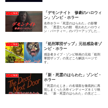
水気を含んだゾンビの腐れ具合、干から
び具合が絶妙な気持ち悪さ！わざとらし
いこけ脅かし演出も楽しい...
「デモンナイト 惨劇のハロウィ
ゾンビ映画
ン」ゾンビ・ホラー
名作ホラー「死霊のはらわた」の影響
作、「悪霊たちの館 呪われたハロウィ
ン・パーティー」のパワーアップした続
編、「デモンナイト 惨劇のハロウィ
ン」の解説ページです。聖水を浴び、ド
ロンと溶けて床一面に広がるゾンビ、見
「処刑軍団ザップ」元祖感染者ゾ
ゾンビ映画
事な動きでクネクネ這い回る不気味な蛇
ンビ・ホラー
女、などなど、見せ場が一杯の楽しい楽
しい作品。
感染者タイプ・ゾンビ映画の元祖「処刑
軍団ザップ」の見どころ解説ページで
す。
「新・死霊のはらわた」ゾンビ・
ゾンビ映画
ホラー
「死霊のえじき」の名場面を徹底的に再
現しまくった大作インディーズ８ミリ映
画、「新・死霊のはらわた」の見どころ
解説ページです。