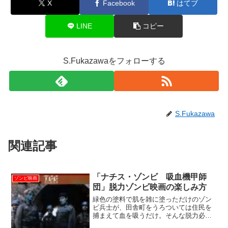
X
Facebook
はてブ
LINE
コピー
S.Fukazawaをフォローする
S.Fukazawa
関連記事
「ナチス・ゾンビ 吸血機甲師
ゾンビ映画
団」脱力ゾンビ映画の楽しみ方
緑色の塗料で肌を雑に塗っただけのゾン
ビ兵士が、田舎町をうろついては住民を
捕まえて血を吸うだけ。そんな脱力必至
のゾンビ映画「ナチス・ゾンビ 吸血機