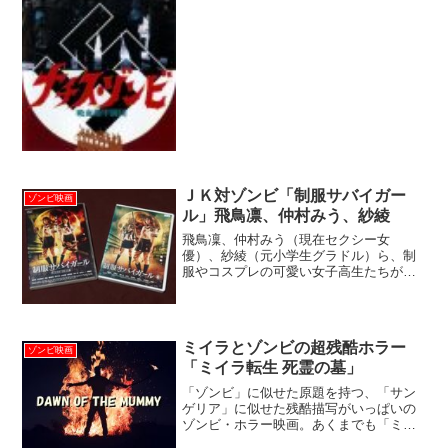
甲師団」の見どころについて、私・カル
トホラー監督深沢真一が詳しく解説いた
します。ざっくり解説「ナ...
ＪＫ対ゾンビ「制服サバイガー
ゾンビ映画
ル」飛鳥凛、仲村みう、紗綾
飛鳥凜、仲村みう（現在セクシー女
優）、紗綾（元小学生グラドル）ら、制
服やコスプレの可愛い女子高生たちが、
江戸村的テーマパークの戦闘アトラクシ
ョン内限定でゾンビバトル！制服美女だ
らけの楽しいゾンビ映画「制服サバイガ
ール」の見どころについて、私...
ミイラとゾンビの超残酷ホラー
ゾンビ映画
「ミイラ転生 死霊の墓」
「ゾンビ」に似せた原題を持つ、「サン
ゲリア」に似せた残酷描写がいっぱいの
ゾンビ・ホラー映画。あくまでも「ミイ
ラ」ということで、燻製のような適度に