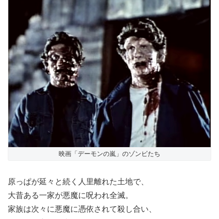
映画「デーモンの嵐」のゾンビたち
原っぱが延々と続く人里離れた土地で、
大昔ある一家が悪魔に呪われ全滅。
家族は次々に悪魔に憑依されて殺し合い、