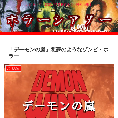
カルトホラー監督が贈る厳選ホラー映画情報！
「デーモンの嵐」悪夢のようなゾンビ・ホ
ラー
ゾンビ映画