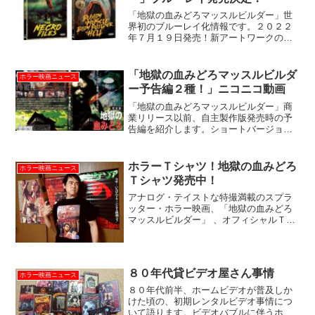
「地獄の血みどろマッスルビルダー」世
界初のブルーレイ化情報です。２０２２
年７月１９日発売！新アートワークの外
箱入りで特典も多数。本作の商品化企画
では過去最高の豪華な仕様について解説
します。
「地獄の血みどろマッスルビルダ
ホラー映画ニュース
ー予告編２種！」ニコニコ動画
「地獄の血みどろマッスルビルダー」商
業リリース以前、自主製作版発売時の予
告編を紹介します。ショートバージョン
とロングバージョン、２種類まとめてニ
コニコ動画にアップしておりました。
ホラーＴシャツ！地獄の血みどろ
ホラー映画ニュース
Ｔシャツ発売中！
アナログ・テイストな特撮満載のスプラ
ッター・ホラー映画、「地獄の血みどろ
マッスルビルダー」 、オフィシャルＴシ
ャツ、 発売開始しました！デザイン、カ
ラー、価格、購入方法など、詳しく紹介
いたします。ゾンビストア～地獄の血み
どろマッスルビルダー...
８０年代貸ビデオ屋さん事情
ホラー映画ニュース
８０年代前半、ホームビデオが普及しか
けた頃の、初期レンタルビデオ事情につ
いて語ります。ビデオバブルに伴うホラ