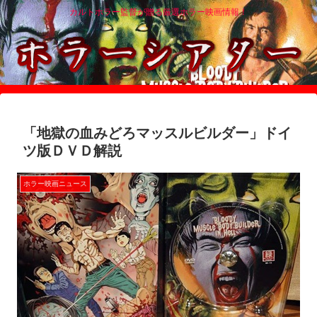
カルトホラー監督が贈る厳選ホラー映画情報！
「地獄の血みどろマッスルビルダー」ドイ
ツ版ＤＶＤ解説
ホラー映画ニュース