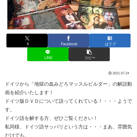
X
Facebook
はてブ
LINE
コピー
2021.07.24
ドイツから「地獄の血みどろマッスルビルダー」の解説動
画を紹介いたします！
ドイツ版ＤＶＤについて語ってくれている！・・・ようで
す。
ドイツ語を解する方、ぜひご覧ください！
私同様、ドイツ語サッパリという方は・・・まあ、雰囲気
だけでも。