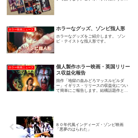
ーブームの中、それまで観ることが出来
なかったような珍しいホラー映画が、町
のビデオ屋さんに続々並び始めた頃のリ
アルな思い出話です。高級...
ホラーなグッズ、ゾンビ指人形
ホラー映画ニュース
ホラーなグッズをご紹介します。 ゾン
ビ・テイストな指人形です。
個人製作ホラー映画・英国リリー
ホラー映画ニュース
ス収益化報告
拙作「地獄の血みどろマッスルビルダ
ー」イギリス・リリースの収益化につい
て簡単にご報告します。結構話題作とな
ったとして、どの程度儲かるのか？個人
製作映画の海外進出の収益実態が分かり
ますよ。
８０年代風インディーズ・ゾンビ映画
「悪夢のはらわた」