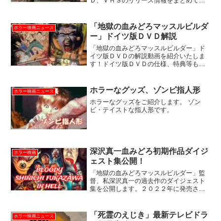
Ｄ、ＶＨＳのリリース情報をまとめてい
ます。発売元はホラー映画専門の配給会
社テラコッタ社。英国版オリジナルの予
告編もご紹介！
「地獄の血みどろマッスルビルダ
ホラー映画ニュース
ー」ドイツ版ＤＶＤ解説
「地獄の血みどろマッスルビルダー」ド
イツ版ＤＶＤの解説動画を紹介いたしま
す！ドイツ版ＤＶＤの仕様、特典等も解
説いたします。
ホラーなグッズ、ゾンビ指人形
ホラー映画ニュース
ホラーなグッズをご紹介します。 ゾン
ビ・テイストな指人形です。
深沢真一血みどろ初期作品ダイジ
ホラー映画
ェスト集公開！
「地獄の血みどろマッスルビルダー」監
督、私深沢真一の過去作のダイジェスト
集を公開します。２０２２年に発売され
た、北米版ブルーレイのセカンドエディ
ション特典映像用に製作していた動画の
短縮版です。手作り感溢れ過ぎなアナロ
「死霊のえじき」最新テレビドラ
ホラー映画ニュース
グ・ゴア描写の連打１分半。