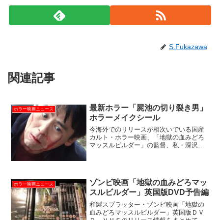
S.Fukazawa
関連記事
最新ホラー「屍池の切り裂き男」
ホラー映画ニュース
ホラーメイクシール
今海外でのリリースが相次いでいる国産
カルト・ホラー映画、「地獄の血みどろ
マッスルビルダー」の監督、私・深沢真
一の最新ショート・ホラーフィルム「屍
池の切り裂き男」。その劇中で使用した
傷口メイク用タトゥーシール「ホラーメ
イクシール」をご紹介しま...
ゾンビ映画「地獄の血みどろマッ
ホラー映画ニュース
スルビルダー」英国版DVD予告編
和製スプラッター・ゾンビ映画「地獄の
血みどろマッスルビルダー」英国版ＤＶ