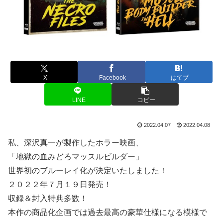
X
Facebook
はてブ
LINE
コピー
2022.04.07
2022.04.08
私、深沢真一が製作したホラー映画、
「地獄の血みどろマッスルビルダー」
世界初のブルーレイ化が決定いたしました！
２０２２年７月１９日発売！
収録＆封入特典多数！
本作の商品化企画では過去最高の豪華仕様になる模様で