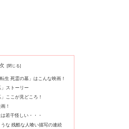
次
転生 死霊の墓」はこんな映画！
墓」ストーリー
墓」ここが見どころ！
映画！
性は若干怪しい・・・
うな 残酷な人喰い描写の連続