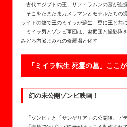
古代エジプトの王、サフィラムンの墓が盗掘
そこをたまたまカメラマンとモデルたちの撮
ライトの熱で王のミイラが蘇生。更に王と共
ミイラ男とゾンビ軍団は、盗掘団と撮影隊を
みどろ内臓まみれの修羅場と化す。
「ミイラ転生 死霊の墓」ここ
幻の未公開ゾンビ映画！
「ゾンビ」と「サンゲリア」の公開後、ビデ
「海外ではゾンビ映画がけっこう製作されて