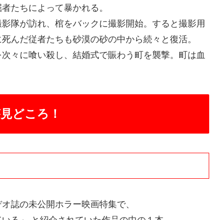
者たちによって暴かれる。
影隊が訪れ、棺をバックに撮影開始。すると撮影用
に死んだ従者たちも砂漠の砂の中から続々と復活。
次々に喰い殺し、結婚式で賑わう町を襲撃。町は血
が見どころ！
オ誌の未公開ホラー映画特集で、
いる」 と紹介されていた作品の中の１本。