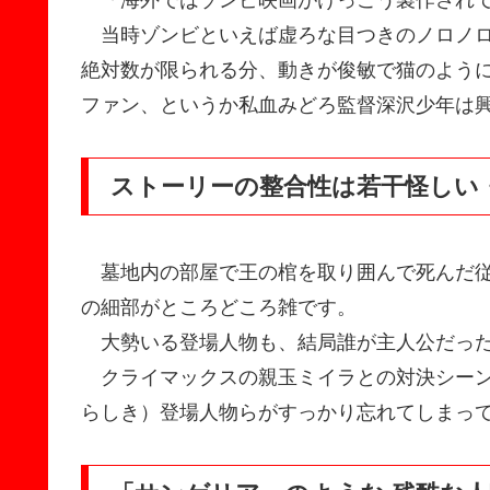
当時ゾンビといえば虚ろな目つきのノロノロ
絶対数が限られる分、動きが俊敏で猫のよう
ファン、というか私血みどろ監督深沢少年は
ストーリーの整合性は若干怪しい
墓地内の部屋で王の棺を取り囲んで死んだ従
の細部がところどころ雑です。
大勢いる登場人物も、結局誰が主人公だった
クライマックスの親玉ミイラとの対決シーン
らしき）登場人物らがすっかり忘れてしまっ