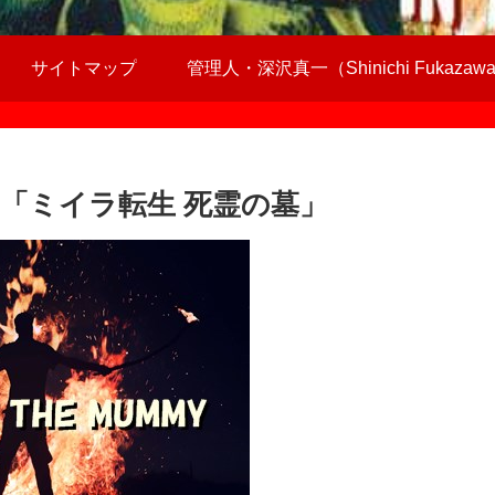
サイトマップ
管理人・深沢真一（Shinichi Fukazaw
「ミイラ転生 死霊の墓」