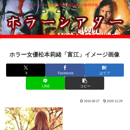
カルトホラー監督が贈る厳選ホラー映画情報！
ホラー女優松本莉緒「富江」イメージ画像
X
Facebook
はてブ
LINE
コピー
2016.08.27
2020.12.29