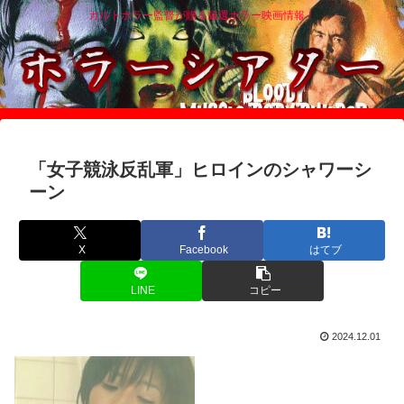
カルトホラー監督が贈る厳選ホラー映画情報！
「女子競泳反乱軍」ヒロインのシャワーシ
ーン
X
Facebook
はてブ
LINE
コピー
2024.12.01