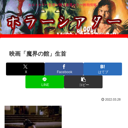
カルトホラー監督が贈る厳選ホラー映画情報！
映画「魔界の館」生首
X
Facebook
はてブ
LINE
コピー
2022.03.28