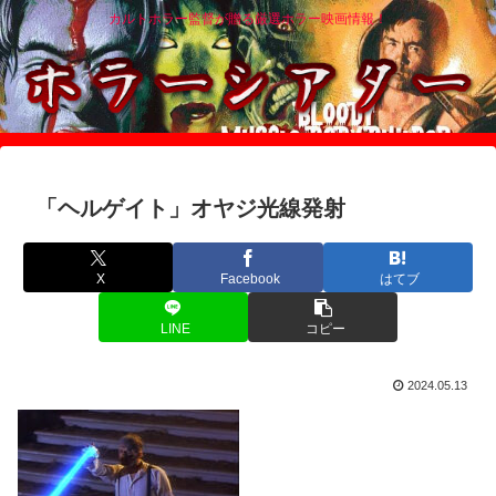
カルトホラー監督が贈る厳選ホラー映画情報！
「ヘルゲイト」オヤジ光線発射
X
Facebook
はてブ
LINE
コピー
2024.05.13