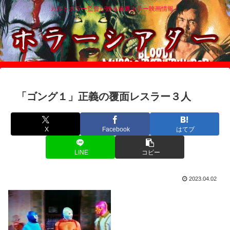
カルトホラー監督が贈る厳選ホラー映画情報！
「ゴング１」正義の覆面レスラー３人
X
Facebook
はてブ
LINE
コピー
2023.04.02