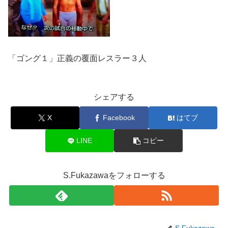
「ゴング１」正義の覆面レスラー３人
シェアする
X
Facebook
はてブ
LINE
コピー
S.Fukazawaをフォローする