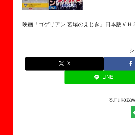
映画「ゴゲリアン 墓場のえじき」日本版ＶＨ
シ
X
LINE
S.Fuka