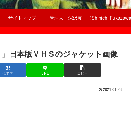
サイトマップ
管理人・深沢真一（Shinichi Fukazaw
き」日本版ＶＨＳのジャケット画像
はてブ
LINE
コピー
2021.01.23