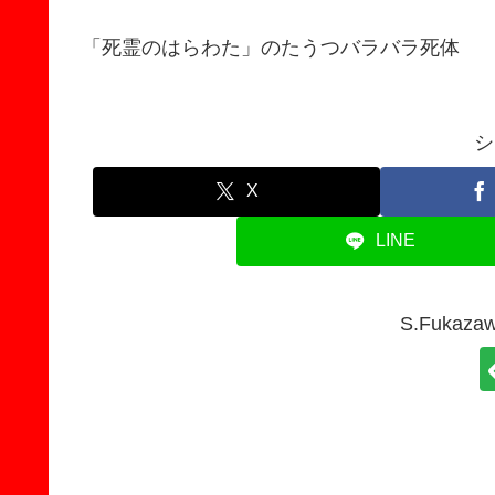
「死霊のはらわた」のたうつバラバラ死体
シ
X
LINE
S.Fuka