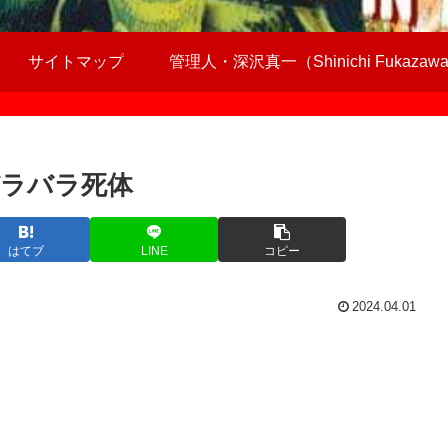
サイトマップ
管理人・深沢真一（Shinichi Fukazaw
ラバラ死体
はてブ
LINE
コピー
2024.04.01