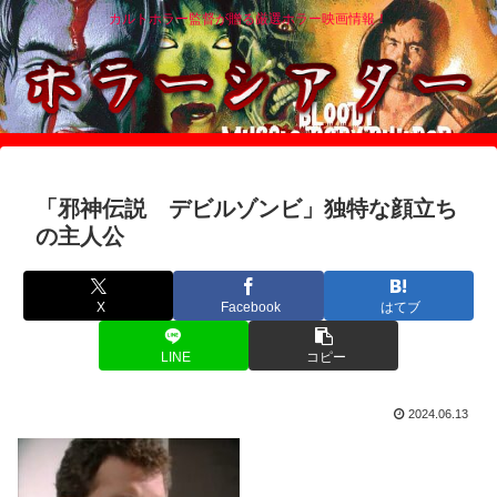
カルトホラー監督が贈る厳選ホラー映画情報！
「邪神伝説 デビルゾンビ」独特な顔立ち
の主人公
X
Facebook
はてブ
LINE
コピー
2024.06.13