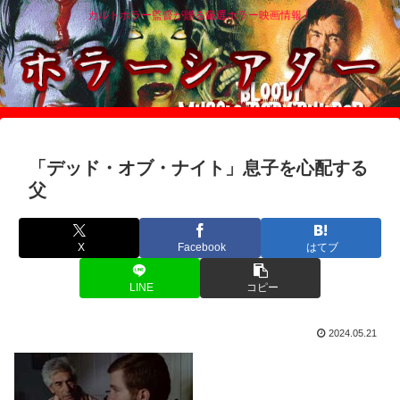
カルトホラー監督が贈る厳選ホラー映画情報！
「デッド・オブ・ナイト」息子を心配する
父
X
Facebook
はてブ
LINE
コピー
2024.05.21