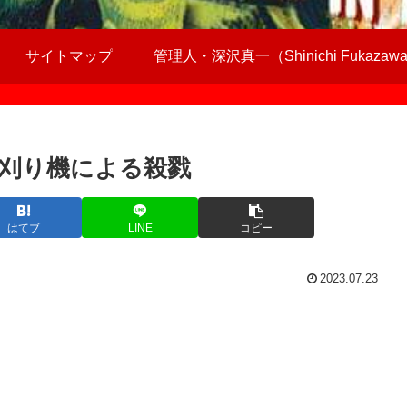
サイトマップ
管理人・深沢真一（Shinichi Fukazaw
刈り機による殺戮
はてブ
LINE
コピー
2023.07.23