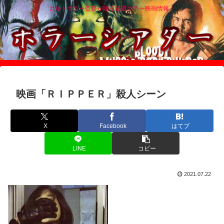
カルトホラー監督が贈る厳選ホラー映画情報！
映画「ＲＩＰＰＥＲ」殺人シーン
X
Facebook
はてブ
LINE
コピー
2021.07.22