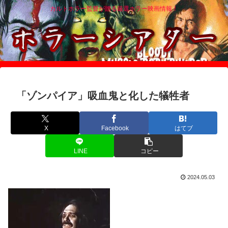
カルトホラー監督が贈る厳選ホラー映画情報！
「ゾンパイア」吸血鬼と化した犠牲者
X
Facebook
はてブ
LINE
コピー
2024.05.03