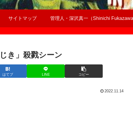
サイトマップ
管理人・深沢真一（Shinichi Fukazaw
じき」殺戮シーン
はてブ
LINE
コピー
2022.11.14