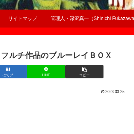
サイトマップ
管理人・深沢真一（Shinichi Fukazaw
」フルチ作品のブルーレイＢＯＸ
はてブ
LINE
コピー
2023.03.25