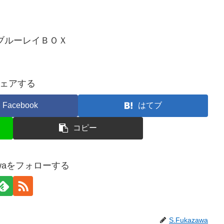
ブルーレイＢＯＸ
ェアする
Facebook
はてブ
コピー
zawaをフォローする
S.Fukazawa