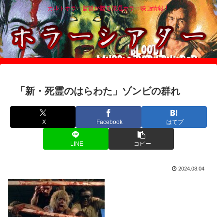
カルトホラー監督が贈る厳選ホラー映画情報！
「新・死霊のはらわた」ゾンビの群れ
X
Facebook
はてブ
LINE
コピー
2024.08.04