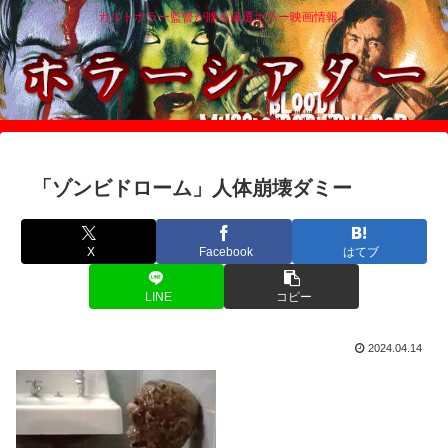
カルトホラー監督が贈る厳選ホラー映画情報！
「ゾンビドローム」人体崩壊ダミー
X
Facebook
はてブ
LINE
コピー
2024.04.14