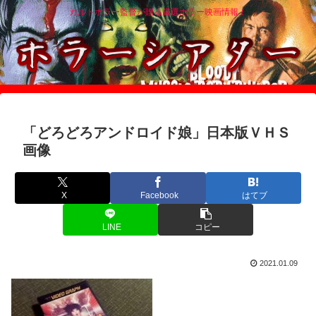
カルトホラー監督が贈る厳選ホラー映画情報！
「どろどろアンドロイド娘」日本版ＶＨＳ
画像
X
Facebook
はてブ
LINE
コピー
2021.01.09