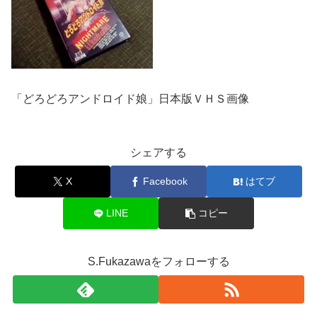
「どろどろアンドロイド娘」日本版ＶＨＳ画像
シェアする
X
Facebook
はてブ
LINE
コピー
S.Fukazawaをフォローする