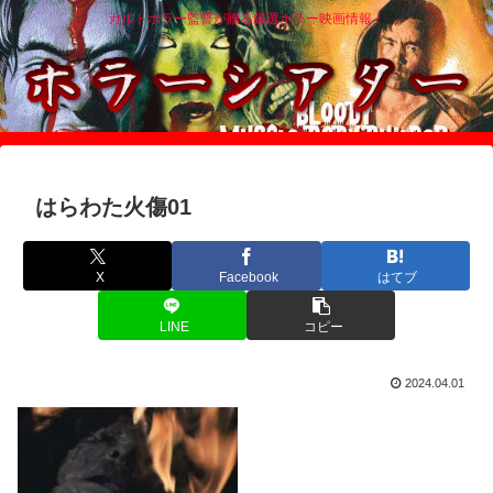
カルトホラー監督が贈る厳選ホラー映画情報！
はらわた火傷01
X
Facebook
はてブ
LINE
コピー
2024.04.01