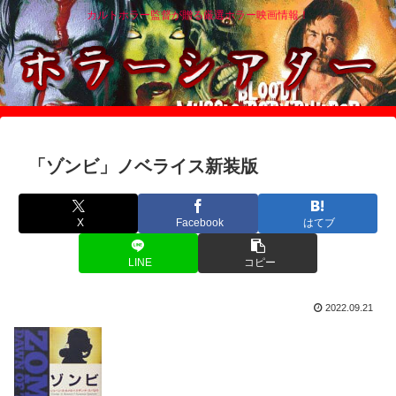
カルトホラー監督が贈る厳選ホラー映画情報！
「ゾンビ」ノベライス新装版
X
Facebook
はてブ
LINE
コピー
2022.09.21