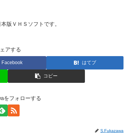
日本版ＶＨＳソフトです。
ェアする
Facebook
はてブ
コピー
zawaをフォローする
S.Fukazawa