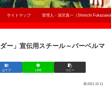
サイトマップ
管理人・深沢真一（Shinichi Fukazaw
ダー」宣伝用スチール～バーベルマ
はてブ
LINE
コピー
2021.10.11