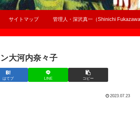
サイトマップ
管理人・深沢真一（Shinichi Fukazaw
ン大河内奈々子
はてブ
LINE
コピー
2023.07.23