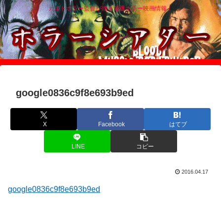
カルトホラー監督が贈る厳選ホラー映画情報！
google0836c9f8e693b9ed
X
Facebook
はてブ
LINE
コピー
2016.04.17
google0836c9f8e693b9ed