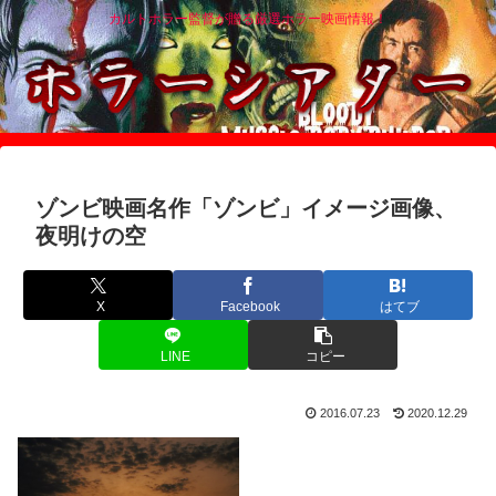
カルトホラー監督が贈る厳選ホラー映画情報！
ゾンビ映画名作「ゾンビ」イメージ画像、
夜明けの空
X
Facebook
はてブ
LINE
コピー
2016.07.23
2020.12.29