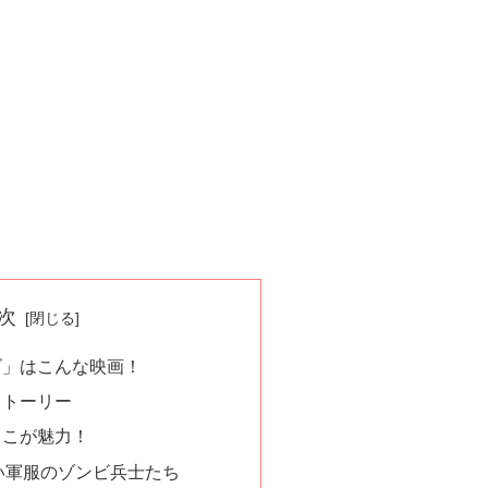
次
ビ」はこんな映画！
ストーリー
ここが魅力！
い軍服のゾンビ兵士たち