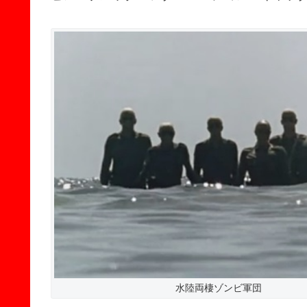
水陸両棲ゾンビ軍団