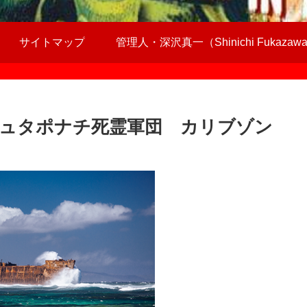
サイトマップ
管理人・深沢真一（Shinichi Fukazaw
ュタポナチ死霊軍団 カリブゾン