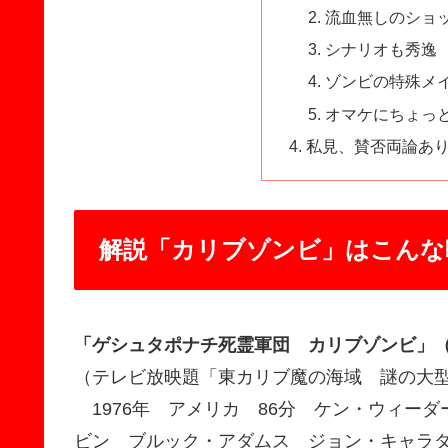
流血無しのショ
シナリオも秀逸
ゾンビの特殊メ
オマケにちょっ
私見、賛否両論あ
解説「カリブゾンビ」はこんな
「ゲシュタポナチ死霊軍団 カリブゾンビ」
（テレビ放映題「東カリブ魔の海域 謎の大
1976年 アメリカ 86分 ケン・ウィー
ビン ブルック・アダムス ジョン・キャラ