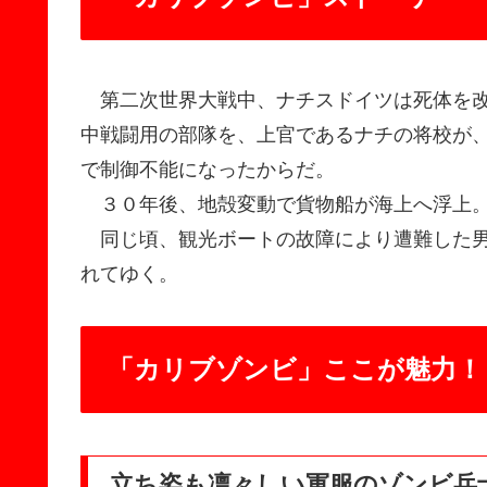
第二次世界大戦中、ナチスドイツは死体を改
中戦闘用の部隊を、上官であるナチの将校が
で制御不能になったからだ。
３０年後、地殻変動で貨物船が海上へ浮上。
同じ頃、観光ボートの故障により遭難した男
れてゆく。
「カリブゾンビ」ここが魅力！
立ち姿も凛々しい軍服のゾンビ兵