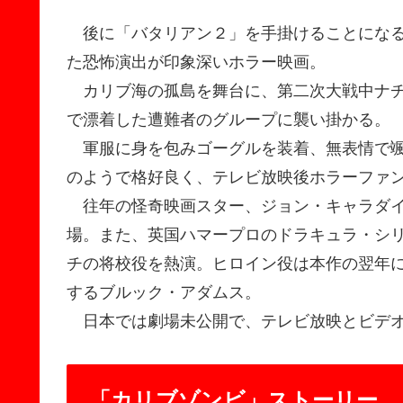
後に「バタリアン２」を手掛けることになる
た恐怖演出が印象深いホラー映画。
カリブ海の孤島を舞台に、第二次大戦中ナチ
で漂着した遭難者のグループに襲い掛かる。
軍服に身を包みゴーグルを装着、無表情で颯
のようで格好良く、テレビ放映後ホラーファ
往年の怪奇映画スター、ジョン・キャラダイ
場。また、英国ハマープロのドラキュラ・シ
チの将校役を熱演。ヒロイン役は本作の翌年に
するブルック・アダムス。
日本では劇場未公開で、テレビ放映とビデオソ
「カリブゾンビ」ストーリー