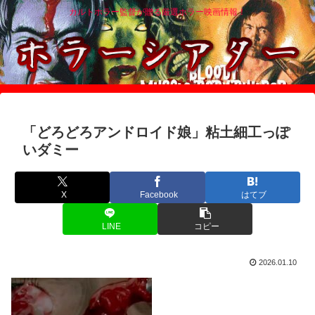
カルトホラー監督が贈る厳選ホラー映画情報！
「どろどろアンドロイド娘」粘土細工っぽ
いダミー
X
Facebook
はてブ
LINE
コピー
2026.01.10