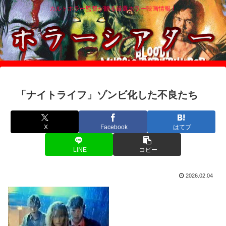
カルトホラー監督が贈る厳選ホラー映画情報！
「ナイトライフ」ゾンビ化した不良たち
X
Facebook
はてブ
LINE
コピー
2026.02.04