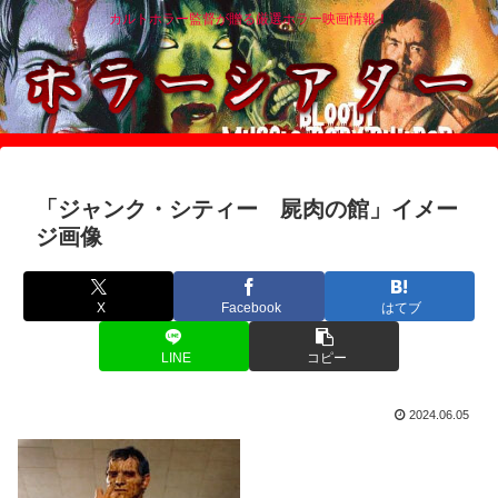
カルトホラー監督が贈る厳選ホラー映画情報！
「ジャンク・シティー 屍肉の館」イメー
ジ画像
X
Facebook
はてブ
LINE
コピー
2024.06.05