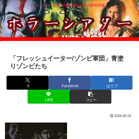
カルトホラー監督が贈る厳選ホラー映画情報！
「フレッシュイーター/ゾンビ軍団」青塗
りゾンビたち
X
Facebook
はてブ
LINE
コピー
2026.06.19