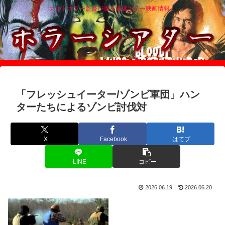
カルトホラー監督が贈る厳選ホラー映画情報！
「フレッシュイーター/ゾンビ軍団」ハン
ターたちによるゾンビ討伐対
X
Facebook
はてブ
LINE
コピー
2026.06.19
2026.06.20