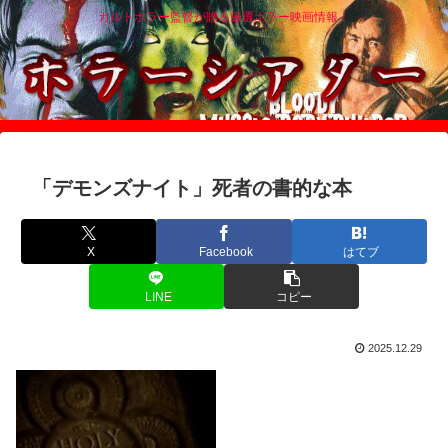
カルトホラー監督が贈る厳選ホラー映画情報！
「デモンズナイト」死者の書的な本
X
Facebook
はてブ
LINE
コピー
2025.12.29