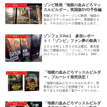
会社員、休日ホラー映画...
ゾンビ映画「地獄の血みどろマッ
ホラー映画ニュース
スルビルダー」英国版DVD予告編
和製スプラッター・ゾンビ映画「地獄の
血みどろマッスルビルダー」英国版ＤＶ
Ｄ、ＶＨＳのリリース情報をまとめてい
ます。発売元はホラー映画専門の配給会
社テラコッタ社。英国版オリジナルの予
告編もご紹介！
ゾンフェスVol.1 参加レポー
ホラー映画ニュース
ト！「ゾンビ」ファン夢の祭典！
２０１９年１１月３０日土曜日。東京新
宿にて開催された「ゾンビ」ファン待望
のイベント、「ゾンフェスVol.1 DAY
OF THE DAWN」。当日の模様を、客席
からの参加者目線でレポートいたしま
す！「ゾンビ」主演２人来日に伴うファ
ンイベント...
「地獄の血みどろマッスルビルダ
ホラー映画ニュース
ー」ブルーレイ発売決定！
「地獄の血みどろマッスルビルダー」世
界初のブルーレイ化情報です。２０２２
年７月１９日発売！新アートワークの外
箱入りで特典も多数。本作の商品化企画
では過去最高の豪華な仕様について解説
します。
「地獄の血みどろマッスルビルダ
ホラー映画ニュース