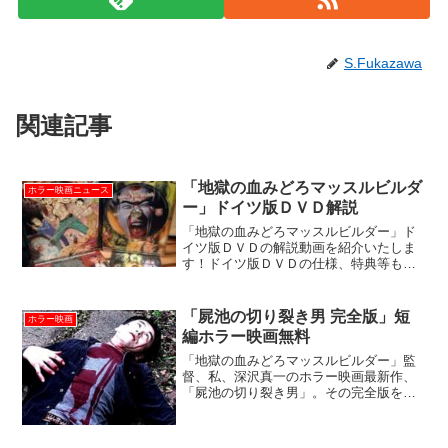
S.Fukazawa
関連記事
「地獄の血みどろマッスルビルダ
ホラー映画ニュース
ー」ドイツ版ＤＶＤ解説
「地獄の血みどろマッスルビルダー」ド
イツ版ＤＶＤの解説動画を紹介いたしま
す！ドイツ版ＤＶＤの仕様、特典等も解
説いたします。
「屍池の切り裂き男 完全版」短
ホラー映画
編ホラー映画無料
「地獄の血みどろマッスルビルダー」監
督、私、深沢真一のホラー映画最新作、
「屍池の切り裂き男」。その完全版を無
料で全編ネット公開いたします！（☆作
品リンクはページ最下部です！） 新商品
ＰＲ用オリジナル短編ホラー映画！平日