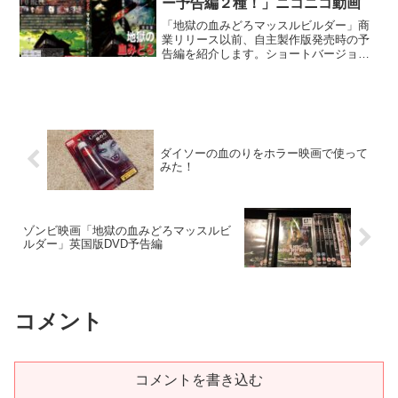
ー予告編２種！」ニコニコ動画
「地獄の血みどろマッスルビルダー」商
業リリース以前、自主製作版発売時の予
告編を紹介します。ショートバージョン
とロングバージョン、２種類まとめてニ
コニコ動画にアップしておりました。
ダイソーの血のりをホラー映画で使って
みた！
ゾンビ映画「地獄の血みどろマッスルビ
ルダー」英国版DVD予告編
コメント
コメントを書き込む