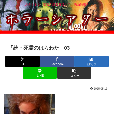
カルトホラー監督が贈る厳選ホラー映画情報！
「続・死霊のはらわた」03
X
Facebook
はてブ
LINE
コピー
2025.05.19