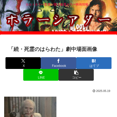
カルトホラー監督が贈る厳選ホラー映画情報！
「続・死霊のはらわた」劇中場面画像
X
Facebook
はてブ
LINE
コピー
2025.05.19