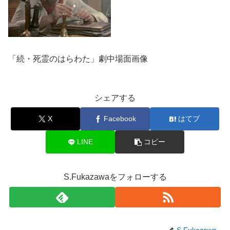
「続・死霊のはらわた」劇中場面画像
シェアする
X
Facebook
はてブ
LINE
コピー
S.Fukazawaをフォローする