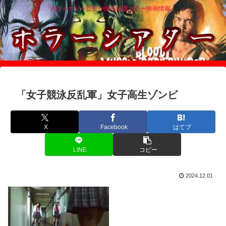
カルトホラー監督が贈る厳選ホラー映画情報！
「女子競泳反乱軍」女子高生ゾンビ
X
Facebook
はてブ
LINE
コピー
2024.12.01