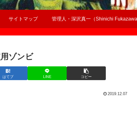
サイトマップ
管理人・深沢真一（Shinichi Fukazaw
使用ゾンビ
はてブ
LINE
コピー
2019.12.07