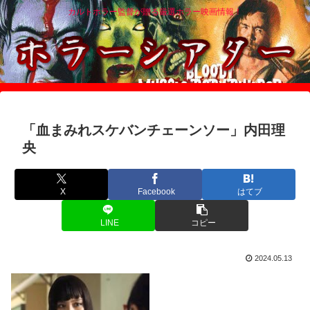
カルトホラー監督が贈る厳選ホラー映画情報！
「血まみれスケバンチェーンソー」内田理
央
X
Facebook
はてブ
LINE
コピー
2024.05.13